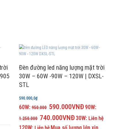
rời
Đèn đường led năng lượng mặt trời
J905
30W – 60W -90W – 120W | DXSL-
STL
590.000,0
₫
590.000VNĐ
60W:
90W:
950.000
740.000VNĐ
30W:
Liên hệ
1.250.000
120W:
Mua số lượng lớn xin
Liên hệ