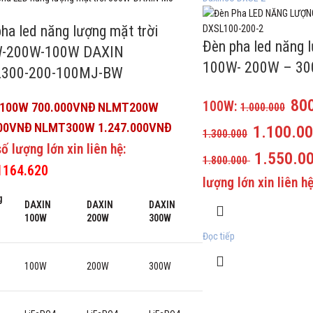
ha led năng lượng mặt trời
Đèn pha led năng l
-200W-100W DAXIN
100W- 200W – 30
300-200-100MJ-BW
80
100W:
100W 700.000VNĐ
NLMT200W
1.000.000
00VNĐ
NLMT300W 1.247.000VNĐ
1.100.0
1.300.000
ố lượng lớn xin liên hệ:
1.550.0
1.800.000
1164.620
lượng lớn xin liên h
g
DAXIN
DAXIN
DAXIN
100W
200W
300W
Đọc tiếp
100W
200W
300W