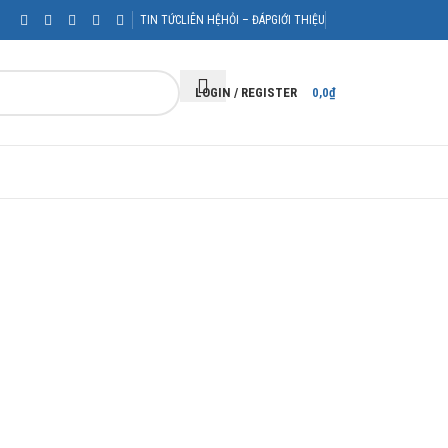
TIN TỨC
LIÊN HỆ
HỎI – ĐÁP
GIỚI THIỆU
LOGIN / REGISTER
0,0
₫