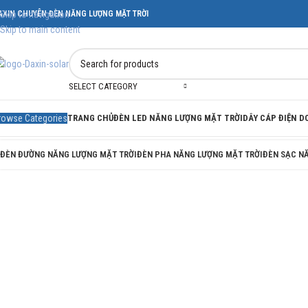
AXIN CHUYÊN ĐÈN NĂNG LƯỢNG MẶT TRỜI
Skip to navigation
Skip to main content
SELECT CATEGORY
rowse Categories
TRANG CHỦ
ĐÈN LED NĂNG LƯỢNG MẶT TRỜI
DÂY CÁP ĐIỆN 
ĐÈN ĐƯỜNG NĂNG LƯỢNG MẶT TRỜI
ĐÈN PHA NĂNG LƯỢNG MẶT TRỜI
ĐÈN SẠC N