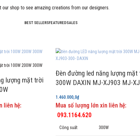
it our shop to see amazing creations from our designers.
BEST SELLERS
FEATURED
SALES
Đèn đường led năng lượng mặt t
g lượng mặt trời
300W DAXIN MJ-XJ903 MJ-X
00W
1.460.000,0
₫
 liên hệ:
Mua số lượng lớn xin liên hệ:
093.1164.620
Công suất
300W