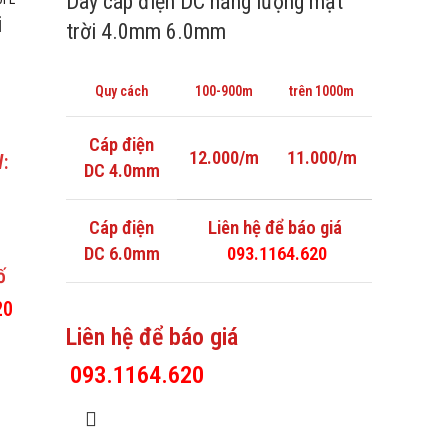
Dây cáp điện DC năng lượng mặt
i
trời 4.0mm 6.0mm
Quy cách
100-900m
trên 1000m
Cáp điện
12.000/m
11.000/m
:
DC 4.0mm
Cáp điện
Liên hệ để báo giá
DC 6.0mm
093.1164.620
ố
20
Liên hệ để báo giá
093.1164.620