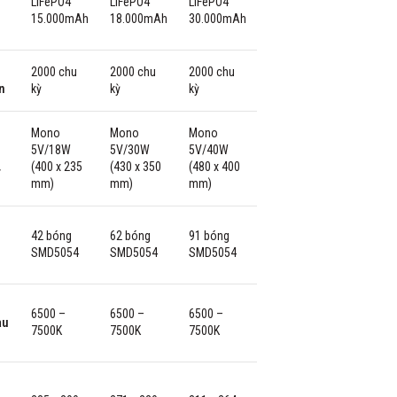
LiFePO4
LiFePO4
LiFePO4
15.000mAh
18.000mAh
30.000mAh
2000 chu
2000 chu
2000 chu
n
kỳ
kỳ
kỳ
Mono
Mono
Mono
5V/18W
5V/30W
5V/40W
(400 x 235
(430 x 350
(480 x 400
T
mm)
mm)
mm)
42 bóng
62 bóng
91 bóng
SMD5054
SMD5054
SMD5054
6500 –
6500 –
6500 –
àu
7500K
7500K
7500K