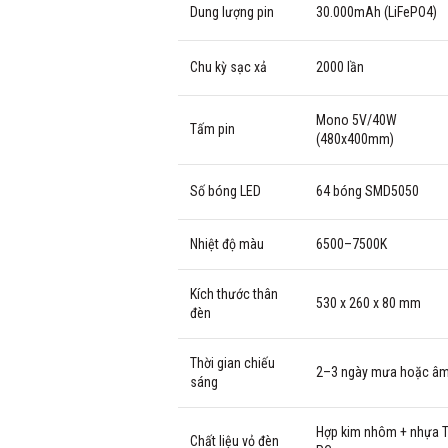
Dung lượng pin
30.000mAh (LiFePO4)
Chu kỳ sạc xả
2000 lần
Mono 5V/40W
Tấm pin
(480x400mm)
Số bóng LED
64 bóng SMD5050
Nhiệt độ màu
6500–7500K
Kích thước thân
530 x 260 x 80 mm
đèn
Thời gian chiếu
2–3 ngày mưa hoặc âm
sáng
Hợp kim nhôm + nhựa Te
Chất liệu vỏ đèn