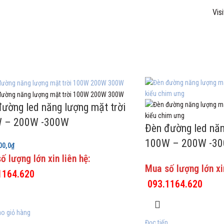
Vis
ường led năng lượng mặt trời
 – 200W -300W
Đèn đường led năn
100W – 200W -3
00,0
₫
ố lượng lớn xin liên hệ:
Mua số lượng lớn xin
1164.620
093.1164.620
o giỏ hàng
Đọc tiếp