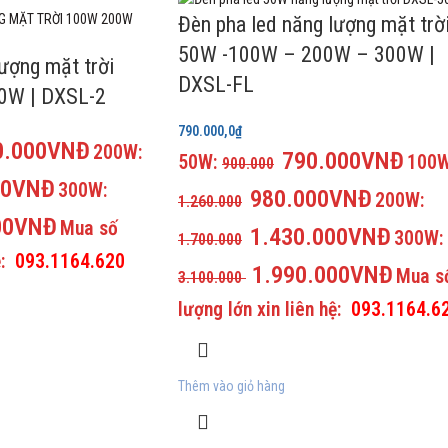
Đèn pha led năng lượng mặt trờ
50W -100W – 200W – 300W |
ượng mặt trời
DXSL-FL
0W | DXSL-2
790.000,0
₫
0.000VNĐ
200W:
790.000VNĐ
50W:
100W
900.000
00VNĐ
300W:
980.000VNĐ
200W:
1.260.000
00VNĐ
Mua số
1.430.000VNĐ
300W:
1.700.000
ệ:
093.1164.620
1.990.000VNĐ
Mua s
3.100.000
lượng lớn xin liên hệ:
093.1164.6
Thêm vào giỏ hàng