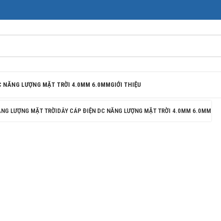
DC NĂNG LƯỢNG MẶT TRỜI 4.0MM 6.0MM
GIỚI THIỆU
ĂNG LƯỢNG MẶT TRỜI
DÂY CÁP ĐIỆN DC NĂNG LƯỢNG MẶT TRỜI 4.0MM 6.0MM