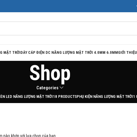
G MẶT TRỜI
DÂY CÁP ĐIỆN DC NĂNG LƯỢNG MẶT TRỜI 4.0MM 6.0MM
GIỚI THIỆU
Shop
Categories
ÈN LED NĂNG LƯỢNG MẶT TRỜI
18 PRODUCTS
PHỤ KIỆN NĂNG LƯỢNG MẶT TRỜI
1
m nào khớp với lựa chọn của bạn.