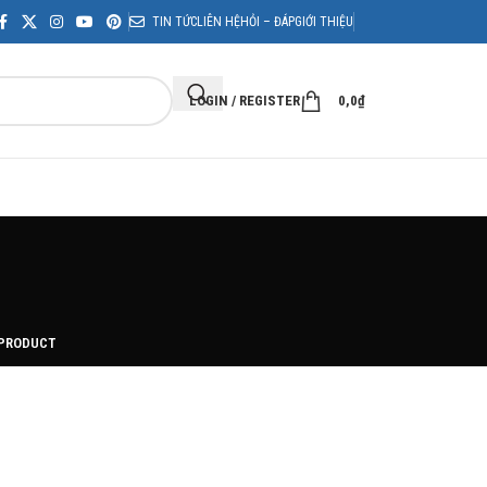
TIN TỨC
LIÊN HỆ
HỎI – ĐÁP
GIỚI THIỆU
LOGIN / REGISTER
0,0
₫
 PRODUCT