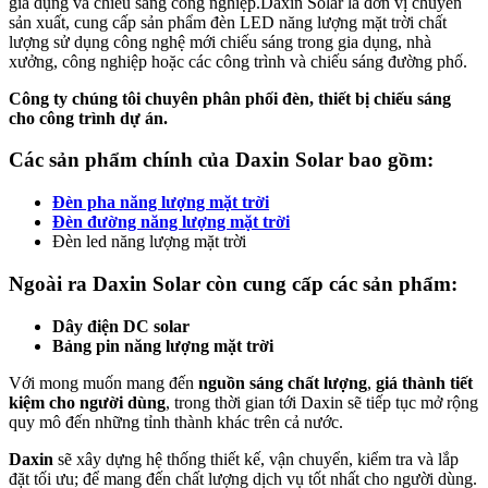
gia dụng và chiếu sáng công nghiệp.
Daxin Solar là đơn vị chuyên
sản xuất, cung cấp sản phẩm đèn LED năng lượng mặt trời chất
lượng sử dụng công nghệ mới chiếu sáng trong gia dụng, nhà
xưởng, công nghiệp hoặc các công trình và chiếu sáng đường phố.
Công ty chúng tôi chuyên phân phối đèn, thiết bị chiếu sáng
cho công trình dự án.
Các sản phẩm chính của Daxin Solar bao gồm:
Đèn pha năng lượng mặt trời
Đèn đường năng lượng mặt trời
Đèn led năng lượng mặt trời
Ngoài ra Daxin Solar còn cung cấp các sản phẩm:
Dây điện DC solar
Bảng pin năng lượng mặt trời
Với mong muốn mang đến
nguồn sáng chất lượng
,
giá thành tiết
kiệm cho người dùng
, trong thời gian tới Daxin sẽ tiếp tục mở rộng
quy mô đến những tỉnh thành khác trên cả nước.
Daxin
sẽ xây dựng hệ thống thiết kế, vận chuyển, kiểm tra và lắp
đặt tối ưu; để mang đến chất lượng dịch vụ tốt nhất cho người dùng.