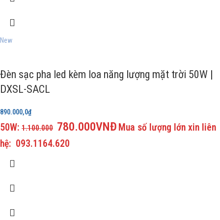
New
Đèn sạc pha led kèm loa năng lượng mặt trời 50W |
DXSL-SACL
890.000,0
₫
780.000VNĐ
50W:
Mua số lượng lớn xin liên
1.100.000
hệ: 093.1164.620