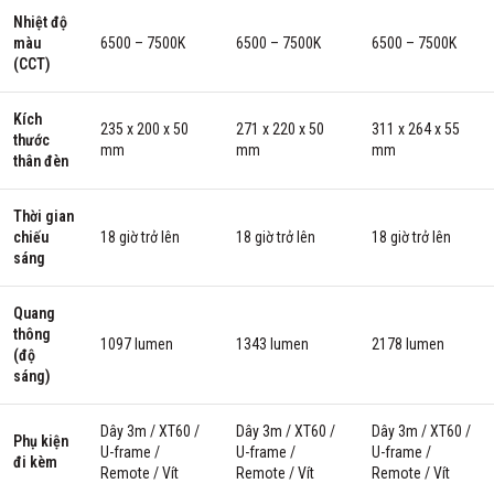
Nhiệt độ
màu
6500 – 7500K
6500 – 7500K
6500 – 7500K
(CCT)
Kích
235 x 200 x 50
271 x 220 x 50
311 x 264 x 55
thước
mm
mm
mm
thân đèn
Thời gian
chiếu
18 giờ trở lên
18 giờ trở lên
18 giờ trở lên
sáng
Quang
thông
1097 lumen
1343 lumen
2178 lumen
(độ
sáng)
Dây 3m / XT60 /
Dây 3m / XT60 /
Dây 3m / XT60 /
Phụ kiện
U-frame /
U-frame /
U-frame /
đi kèm
Remote / Vít
Remote / Vít
Remote / Vít