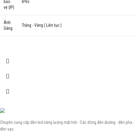
bảo
IP65
vệ (IP)
Ánh
Trắng - Vàng ( Liên tục )
Sáng
Chuyên cung cấp đèn led năng lượng mặt trời - Các dòng đèn đường - đèn pha -
đèn sạc.