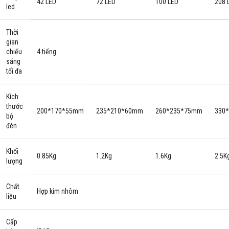
42 LED
72 LED
100 LED
208 
led
Thời
gian
chiếu
4 tiếng
sáng
tối đa
Kích
thước
200*170*55mm
235*210*60mm
260*235*75mm
330
bộ
đèn
Khối
0.85Kg
1.2Kg
1.6Kg
2.5K
lượng
Chất
Hợp kim nhôm
liệu
Cấp