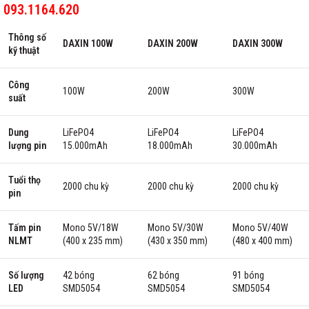
093.1164.620
Thông số
DAXIN 100W
DAXIN 200W
DAXIN 300W
kỹ thuật
Công
100W
200W
300W
suất
Dung
LiFePO4
LiFePO4
LiFePO4
lượng pin
15.000mAh
18.000mAh
30.000mAh
Tuổi thọ
2000 chu kỳ
2000 chu kỳ
2000 chu kỳ
pin
Tấm pin
Mono 5V/18W
Mono 5V/30W
Mono 5V/40W
NLMT
(400 x 235 mm)
(430 x 350 mm)
(480 x 400 mm)
Số lượng
42 bóng
62 bóng
91 bóng
LED
SMD5054
SMD5054
SMD5054