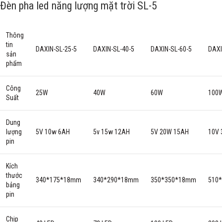
Đèn pha led năng lượng mặt trời SL-5
Thông
tin
DAXIN-SL-25-5
DAXIN-SL-40-5
DAXIN-SL-60-5
DAXI
sản
phẩm
Công
25W
40W
60W
100
Suất
Dung
lượng
5V 10w 6AH
5v 15w 12AH
5V 20W 15AH
10V 
pin
Kích
thước
340*175*18mm
340*290*18mm
350*350*18mm
510
bảng
pin
Chip