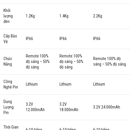
Khối
lượng
1.2Kg
1.4Kg
2.2Kg
đèn
Cấp Bảo
IP66
IP66
IP66
Vệ
Remote 100%
Remote 100%
Chức
Remote 100% độ
độ sáng – 50%
độ sáng – 50%
Năng
sáng – 50% độ sáng
độ sáng
độ sáng
Công
Lithium
Lithium
Lithium
Nghê Pin
Dung
3.2V
3.2V
Lượng
3.2V 24.000mAh
12.000mAh
18.000mAh
Pin
Thời Gian
6-10 tiếng
6-10 tiếng
6-10 tiếng