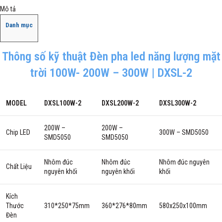
Mô tả
Danh mục
Thông số kỹ thuật Đèn pha led năng lượng mặt
trời 100W- 200W – 300W | DXSL-2
MODEL
DXSL100W-2
DXSL200W-2
DXSL300W-2
200W –
200W –
Chip LED
300W – SMD5050
SMD5050
SMD5050
Nhôm đúc
Nhôm đúc
Nhôm đúc nguyên
Chất Liệu
nguyên khối
nguyên khối
khối
Kích
Thước
310*250*75mm
360*276*80mm
580x250x100mm
Đèn