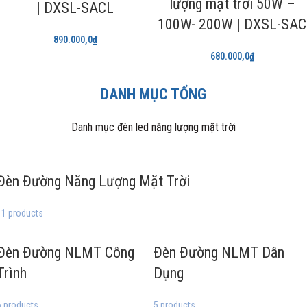
lượng mặt trời 50W –
| DXSL-SACL
100W- 200W | DXSL-SAC
890.000,0
₫
680.000,0
₫
DANH MỤC TỔNG
Danh mục đèn led năng lượng mặt trời
Đèn Đường Năng Lượng Mặt Trời
11 products
Đèn Đường NLMT Công
Đèn Đường NLMT Dân
Trình
Dụng
6 products
5 products