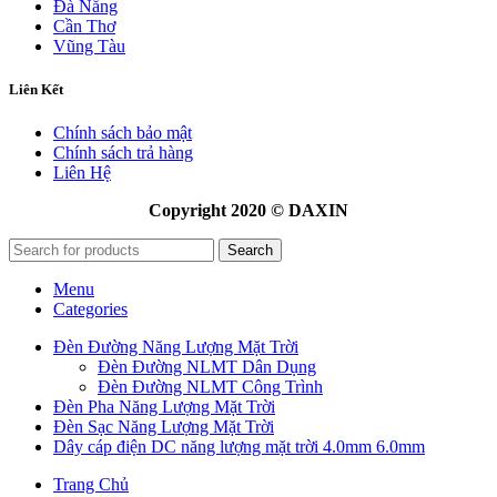
Đà Nẵng
Cần Thơ
Vũng Tàu
Liên Kết
Chính sách bảo mật
Chính sách trả hàng
Liên Hệ
Copyright 2020 © DAXIN
Search
Menu
Categories
Đèn Đường Năng Lượng Mặt Trời
Đèn Đường NLMT Dân Dụng
Đèn Đường NLMT Công Trình
Đèn Pha Năng Lượng Mặt Trời
Đèn Sạc Năng Lượng Mặt Trời
Dây cáp điện DC năng lượng mặt trời 4.0mm 6.0mm
Trang Chủ