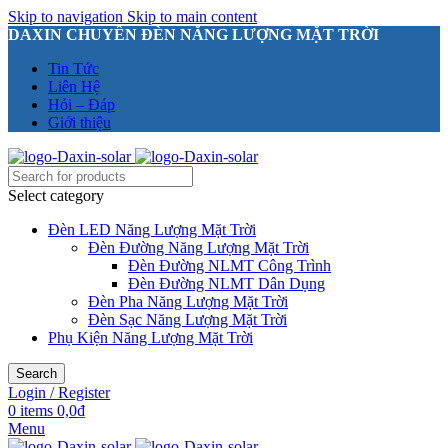
Skip to navigation
Skip to main content
DAXIN CHUYÊN ĐÈN NĂNG LƯỢNG MẶT TRỜI
Tin Tức
Liên Hệ
Hỏi – Đáp
Giới thiệu
Select category
Đèn LED Năng Lượng Mặt Trời
Đèn Đường Năng Lượng Mặt Trời
Đèn Đường NLMT Công Trình
Đèn Đường NLMT Dân Dụng
Đèn Pha Năng Lượng Mặt Trời
Đèn Sạc Năng Lượng Mặt Trời
Phụ Kiện Năng Lượng Mặt Trời
Search
Login / Register
0
items
0,0
₫
Menu