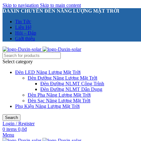
Skip to navigation
Skip to main content
DAXIN CHUYÊN ĐÈN NĂNG LƯỢNG MẶT TRỜI
Tin Tức
Liên Hệ
Hỏi – Đáp
Giới thiệu
Select category
Đèn LED Năng Lượng Mặt Trời
Đèn Đường Năng Lượng Mặt Trời
Đèn Đường NLMT Công Trình
Đèn Đường NLMT Dân Dụng
Đèn Pha Năng Lượng Mặt Trời
Đèn Sạc Năng Lượng Mặt Trời
Phụ Kiện Năng Lượng Mặt Trời
Search
Login / Register
0
items
0,0
₫
Menu