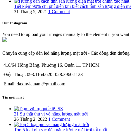
Tiết kiệm 90% chi phí điện khi biết cách tính sản lượng điện mặt
31 Tháng 5, 2021
1 Comment
Our Instagram
You need to upload your images manually to the element if you want 
Chuyên cung cấp đèn led năng lượng mặt trời - Các dòng đèn đường -
418/64 Hồng Bàng, Phường 16, Quận 11, TP.HCM
Điện Thoại: 093.1164.620- 028.3960.1123
Email: daxinvietnam@gmail.com
Tin mới nhất
21 Sự thật thú vị về năng lượng mặt trời
26 Tháng 2, 2022
1 Comment
Top 5 loại pin sạc đèn năng lượng mặt trời tốt nhất