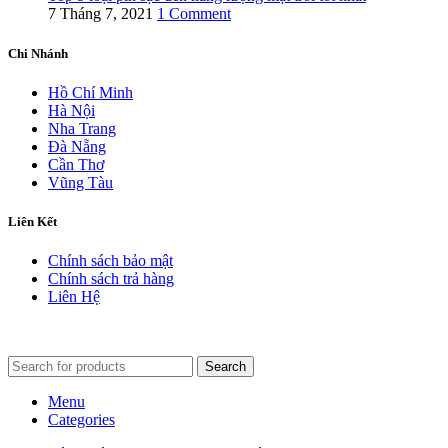
7 Tháng 7, 2021
1 Comment
Chi Nhánh
Hồ Chí Minh
Hà Nội
Nha Trang
Đà Nẵng
Cần Thơ
Vũng Tàu
Liên Kết
Chính sách bảo mật
Chính sách trả hàng
Liên Hệ
Search
Menu
Categories