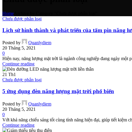
Home
Archive by Category "Chưa được phân loại"
Chưa được phân loại
Lịch sử hình thành và phát triển của tấm pin năng l
Posted by
Quanlydiem
20 Tháng 5, 2021
0
Hiện nay, năng lượng mặt trời là ngành công nghiệp đang ngày một ph
Continue reading
21
Th1
Chưa được phân loại
5 ứng dụng đèn năng lượng mặt trời phổ biến
Posted by
Quanlydiem
20 Tháng 5, 2021
0
Với khả năng chiếu sáng tốt cùng tính năng hiện đại, giúp tiết kiệm c
Continue reading