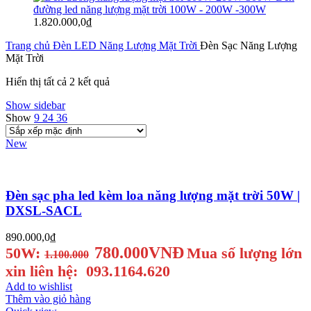
đường led năng lượng mặt trời 100W - 200W -300W
1.820.000,0
₫
Trang chủ
Đèn LED Năng Lượng Mặt Trời
Đèn Sạc Năng Lượng
Mặt Trời
Hiển thị tất cả 2 kết quả
Show sidebar
Show
9
24
36
New
Đèn sạc pha led kèm loa năng lượng mặt trời 50W |
DXSL-SACL
890.000,0
₫
780.000VNĐ
50W:
Mua số lượng lớn
1.100.000
xin liên hệ: 093.1164.620
Add to wishlist
Thêm vào giỏ hàng