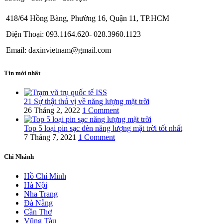
418/64 Hồng Bàng, Phường 16, Quận 11, TP.HCM
Điện Thoại: 093.1164.620- 028.3960.1123
Email: daxinvietnam@gmail.com
Tin mới nhất
21 Sự thật thú vị về năng lượng mặt trời
26 Tháng 2, 2022
1 Comment
Top 5 loại pin sạc đèn năng lượng mặt trời tốt nhất
7 Tháng 7, 2021
1 Comment
Chi Nhánh
Hồ Chí Minh
Hà Nội
Nha Trang
Đà Nẵng
Cần Thơ
Vũng Tàu