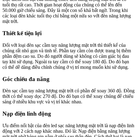
tuổi thọ rất cao. Thời gian hoạt động của chúng có thể lên đến
50.000 giờ chiếu sáng. Đây là một con số khá bất ngờ. Trong khi
các loại đèn khác tuổi thọ chỉ bằng một nửa so với đèn năng lượng
mặt trời.
Thiết kế tiện lợi
Đối với loại đèn sạc cầm tay năng lượng mặt trời thì thiết kế của
chúng rất nhỏ gọn và tinh tế. Phần tay cầm còn được trang bị thêm
phần đệm cao su. Do đó người dùng sẽ không có cảm giác bị đau
tay khi sử dụng. Ngoài ra tay cầm có thể xoay 180 độ. Do đó bạn
có thể dễ dàng điều chỉnh chúng ở vị trí mong muốn khi sử dụng.
Góc chiếu đa năng
Đèn sạc cầm tay năng lượng mặt trời có phần đế xoay 360 độ. Đồng
thời có thể xoay dọc 270 độ. Do đó bạn có thể xoay chúng để chiếu
sáng ở nhiều khu vực và vị trí khác nhau.
Nạp điện linh động
Ưu điểm nổi bật của đèn led sạc năng lượng mặt trời là nạp điện linh
động với 2 cách nạp khác nhau. Đó là: Nạp điện bằng năng lượng
mặt trời nhờ bảng pin nằm ở phía sau thân đèn. Cách thứ hai là nạp