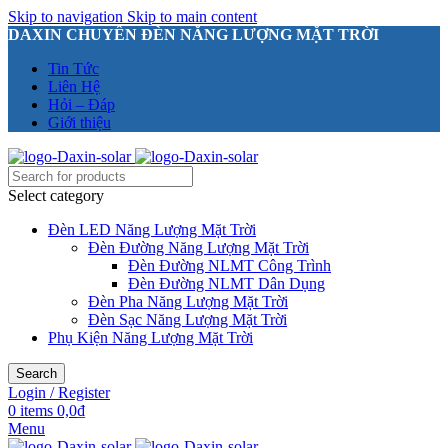
Skip to navigation
Skip to main content
DAXIN CHUYÊN ĐÈN NĂNG LƯỢNG MẶT TRỜI
Tin Tức
Liên Hệ
Hỏi – Đáp
Giới thiệu
Select category
Đèn LED Năng Lượng Mặt Trời
Đèn Đường Năng Lượng Mặt Trời
Đèn Đường NLMT Công Trình
Đèn Đường NLMT Dân Dụng
Đèn Pha Năng Lượng Mặt Trời
Đèn Sạc Năng Lượng Mặt Trời
Phụ Kiện Năng Lượng Mặt Trời
Search
Login / Register
0
items
0,0
₫
Menu