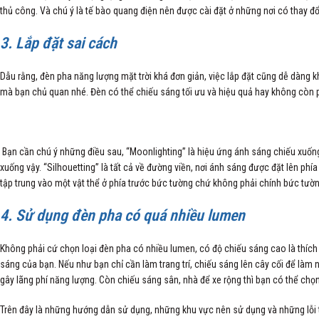
thủ công. Và chú ý là tế bào quang điện nên được cài đặt ở những nơi có thay đổi
3. Lắp đặt sai cách
Dẫu rằng, đèn pha năng lượng mặt trời khá đơn giản, việc lắp đặt cũng dễ dàng
mà bạn chủ quan nhé. Đèn có thể chiếu sáng tối ưu và hiệu quả hay không còn p
Bạn cần chú ý những điều sau, “Moonlighting” là hiệu ứng ánh sáng chiếu xuốn
xuống vậy. “Silhouetting” là tất cả về đường viền, nơi ánh sáng được đặt lên p
tập trung vào một vật thể ở phía trước bức tường chứ không phải chính bức tườn
4. Sử dụng đèn pha có quá nhiều lumen
Không phải cứ chọn loại đèn pha có nhiều lumen, có độ chiếu sáng cao là thíc
sáng của bạn. Nếu như bạn chỉ cần làm trang trí, chiếu sáng lên cây cối để là
gây lãng phí năng lượng. Còn chiếu sáng sân, nhà để xe rộng thì bạn có thể ch
Trên đây là những hướng dẫn sử dụng, những khu vực nên sử dụng và những lỗi t