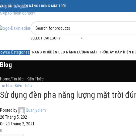
AXIN CHUYÊN ĐÈN NĂNG LƯỢNG MẶT TRỜI
Skip to navigation
Skip to main content
SELECT CATEGORY
rowse Categories
TRANG CHỦ
ĐÈN LED NĂNG LƯỢNG MẶT TRỜI
DÂY CÁP ĐIỆN 
Blog
Home
Tin tức - Kiến Thức
Tin tức - Kiến Thức
Sử dụng đèn pha năng lượng mặt trời đú
Posted by
Quanlydiem
20 Tháng 5, 2021
On 20 Tháng 2, 2021
0