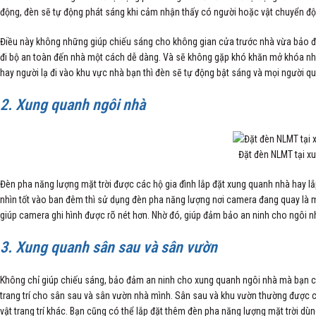
động, đèn sẽ tự động phát sáng khi cảm nhận thấy có người hoặc vật chuyển độn
Điều này không những giúp chiếu sáng cho không gian cửa trước nhà vừa bảo đảm
đi bộ an toàn đến nhà một cách dễ dàng. Và sẽ không gặp khó khăn mở khóa nhà
hay người lạ đi vào khu vực nhà bạn thì đèn sẽ tự động bật sáng và mọi người qu
2. Xung quanh ngôi nhà
Đặt đèn NLMT tại x
Đèn pha năng lượng mặt trời được các hộ gia đình lắp đặt xung quanh nhà hay 
nhìn tốt vào ban đêm thì sử dụng đèn pha năng lượng nơi camera đang quay là mộ
giúp camera ghi hình được rõ nét hơn. Nhờ đó, giúp đảm bảo an ninh cho ngôi n
3. Xung quanh sân sau và sân vườn
Không chỉ giúp chiếu sáng, bảo đảm an ninh cho xung quanh ngôi nhà mà bạn còn
trang trí cho sân sau và sân vườn nhà mình. Sân sau và khu vườn thường được cá
vật trang trí khác. Bạn cũng có thể lắp đặt thêm đèn pha năng lượng mặt trời dùn