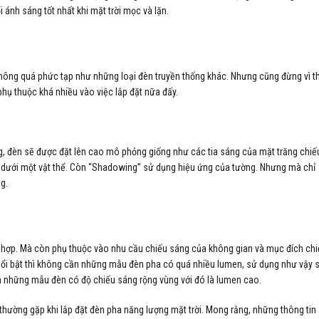
 ánh sáng tốt nhất khi mặt trời mọc và lặn.
 không quá phức tạp như những loại đèn truyền thống khác. Nhưng cũng đừng vì t
hụ thuộc khá nhiều vào việc lắp đặt nữa đấy.
g, đèn sẽ được đặt lên cao mô phỏng giống như các tia sáng của mặt trăng chiế
hía dưới một vật thể. Còn “Shadowing” sử dụng hiệu ứng của tường. Nhưng mà chỉ
g.
h hợp. Mà còn phụ thuộc vào nhu cầu chiếu sáng của không gian và mục đích ch
m nổi bật thì không cần những mẫu đèn pha có quá nhiều lumen, sử dụng như vậy 
ọn những mẫu đèn có độ chiếu sáng rộng vùng với đó là lumen cao.
hường gặp khi lắp đặt đèn pha năng lượng mặt trời. Mong rằng, những thông tin