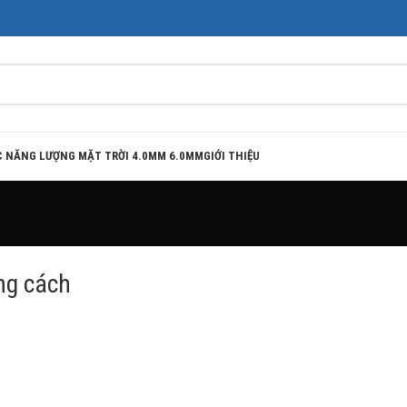
DC NĂNG LƯỢNG MẶT TRỜI 4.0MM 6.0MM
GIỚI THIỆU
ng cách