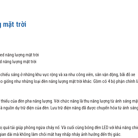
 mặt trời
d năng lượng mặt trời
 chiếu sáng ở những khu vực rộng và xa như công viên, sân vận động, bãi đỗ xe
o giống như những loại đèn năng lượng mặt trời khác. Gồm có 4 bộ phận chính l
ể thiếu của đèn pha năng lượng. Với chức năng là thu năng lượng từ ánh sáng mặ
 là nguồn dự trữ điện của đèn. Lưu trữ điện năng đã được chuyển hóa từ ánh sán
 quá tải giúp phòng ngừa cháy nổ. Và cuối cùng bóng đèn LED với khả năng chi
i gian dài mà không làm chói mắt hay nhấp nháy ảnh hưởng đến thị giác.