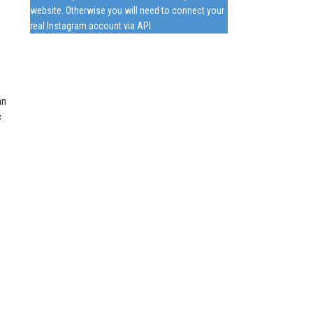
website. Otherwise you will need to connect your
real Instagram account via API.
àn
c