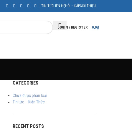
TIN TỨC
LIÊN HỆ
HỎI – ĐÁP
GIỚI THIỆU
LOGIN / REGISTER
0,0
₫
CATEGORIES
Chưa được phân loại
Tin tức – Kiến Thức
RECENT POSTS