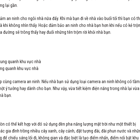
g lại gần.
 an ninh cho ngôi nhà nữa đấy. Khi mà bạn đi về nhà vào buổi tối thì bạn có t
 khi không nhìn thấy. Hoặc đảm bảo an ninh cho nhà bạn hơn khi nếu có kẻ trộ
a đường sẽ trông thấy hay đuổi những tên trộm rời khỏi nhà bạn.
ung quanh khu vực nhà
lắp cùng camera an ninh. Nếu nhà bạn sử dụng loại camera an ninh không có tầm
t ý tưởng hay dành cho bạn. Như vậy, vừa tiết kiệm điện năng trong nhà lại vừa
hà bạn.
 có thể kết hợp với đó sử dụng đèn pha năng lượng mặt trời như một thiết bị
c gia đình trồng nhiều cây xanh, cây cảnh, đặt tượng đài, đài phun nước và nhữ
g để chiếu sáng lối đi, không gian và đặc biệt là tạo điểm nhấn, điểm nổi bật khu