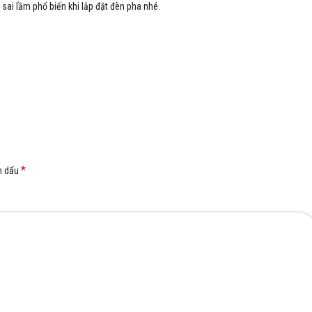
sai lầm phổ biến khi lắp đặt đèn pha nhé.
*
h dấu