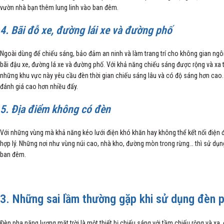
vườn nhà bạn thêm lung linh vào ban đêm.
4. Bãi đỗ xe, đường lái xe và đường phố
Ngoài dùng để chiếu sáng, bảo đảm an ninh và làm trang trí cho không gian ngô
bãi đậu xe, đường lá xe và đường phố. Với khả năng chiếu sáng được rộng và xa t
những khu vực này yêu cầu đèn thời gian chiếu sáng lâu và có độ sáng hơn cao. 
đánh giá cao hơn nhiều đấy.
5. Địa điểm không có đèn
Với những vùng mà khả năng kéo lưới điện khó khăn hay không thể kết nối điện đ
hợp lý. Những nơi như vùng núi cao, nhà kho, đường mòn trong rừng… thì sử dụng
ban đêm.
3. Những sai lầm thường gặp khi sử dụng đèn p
Đèn pha năng lượng mặt trời là một thiết bị chiếu sáng với tầm chiếu rộng và x