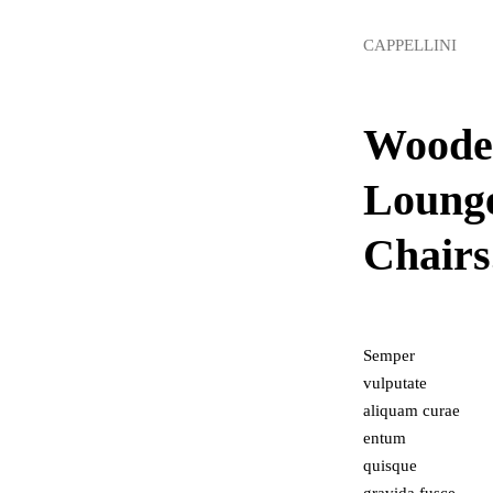
CAPPELLINI
Woode
Loung
Chairs
Semper
vulputate
aliquam curae
entum
quisque
gravida fusce