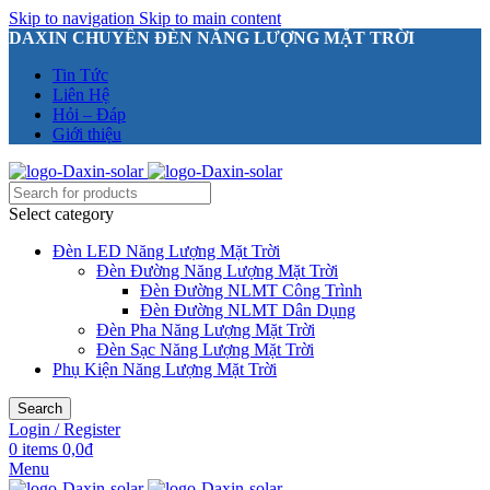
Skip to navigation
Skip to main content
DAXIN CHUYÊN ĐÈN NĂNG LƯỢNG MẶT TRỜI
Tin Tức
Liên Hệ
Hỏi – Đáp
Giới thiệu
Select category
Đèn LED Năng Lượng Mặt Trời
Đèn Đường Năng Lượng Mặt Trời
Đèn Đường NLMT Công Trình
Đèn Đường NLMT Dân Dụng
Đèn Pha Năng Lượng Mặt Trời
Đèn Sạc Năng Lượng Mặt Trời
Phụ Kiện Năng Lượng Mặt Trời
Search
Login / Register
0
items
0,0
₫
Menu