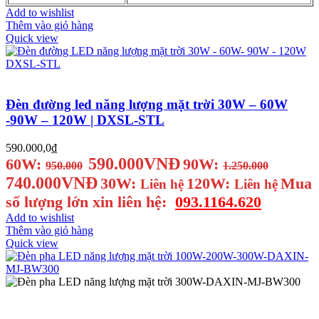
Add to wishlist
Thêm vào giỏ hàng
Quick view
Đèn đường led năng lượng mặt trời 30W – 60W
-90W – 120W | DXSL-STL
590.000,0
₫
590.000VNĐ
60W:
90W:
950.000
1.250.000
740.000VNĐ
30W:
120W:
Mua
Liên hệ
Liên hệ
số lượng lớn xin liên hệ:
093.1164.620
Add to wishlist
Thêm vào giỏ hàng
Quick view
Đèn pha led năng lượng mặt trời 300W-200W-