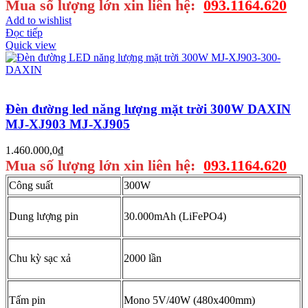
Mua số lượng lớn xin liên hệ:
093.1164.620
Add to wishlist
Đọc tiếp
Quick view
Đèn đường led năng lượng mặt trời 300W DAXIN
MJ-XJ903 MJ-XJ905
1.460.000,0
₫
Mua số lượng lớn xin liên hệ:
093.1164.620
Công suất
300W
Dung lượng pin
30.000mAh (LiFePO4)
Chu kỳ sạc xả
2000 lần
Tấm pin
Mono 5V/40W (480x400mm)