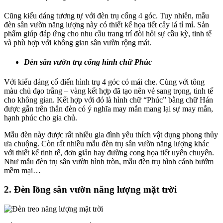
Cũng kiểu dáng tương tự với đèn trụ cổng 4 góc. Tuy nhiên, mẫu
đèn sân vườn năng lượng này có thiết kế họa tiết cây lá tỉ mỉ. Sản
phẩm giúp đáp ứng cho nhu cầu trang trí đòi hỏi sự cầu kỳ, tinh tế
và phù hợp với không gian sân vườn rộng mát.
Đèn sân vườn trụ cổng hình chữ Phúc
Với kiểu dáng cổ điển hình trụ 4 góc có mái che. Cùng với tông
màu chủ đạo trắng – vàng kết hợp đã tạo nên vẻ sang trọng, tinh tế
cho không gian. Kết hợp với đó là hình chữ “Phúc” bằng chữ Hán
được gắn trên thân đèn có ý nghĩa may mắn mang lại sự may mắn,
hạnh phúc cho gia chủ.
Mẫu đèn này được rất nhiều gia đình yêu thích vật dụng phong thủy
ưa chuộng. Còn rất nhiều mẫu đèn trụ sân vườn năng lượng khác
với thiết kế tinh tế, đơn giản hay đường cong họa tiết uyển chuyển.
Như mẫu đèn trụ sân vườn hình tròn, mẫu đèn trụ hình cánh bướm
mềm mại…
2. Đèn lồng sân vườn năng lượng mặt trời