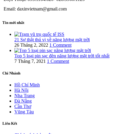
Email: daxinvietnam@gmail.com
Tin mới nhất
21 Sự thật thú vị về năng lượng mặt trời
26 Tháng 2, 2022
1 Comment
Top 5 loại pin sạc đèn năng lượng mặt trời tốt nhất
7 Tháng 7, 2021
1 Comment
Chi Nhánh
Hồ Chí Minh
Hà Nội
Nha Trang
Đà Nẵng
Cần Thơ
Vũng Tàu
Liên Kết