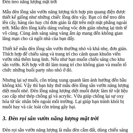
Đèn treo năng lượng mặt trời
Mẫu đèn lồng sân vườn năng lượng tích hợp pin quang điện được
thiết kế giống như những chiếc lồng đèn vậy. Bạn có thể treo đèn
lên cây, hàng rào hay chỉ đơn giản là đặt trên một mặt phẳng ngoài
trời. Mẫu đèn lông kiểu dáng vuông vóc đơn giản nhưng lại tinh tế
vô cùng. Cùng ánh sáng sáng vàng ấm áp mang đến không gian
lãng mạn cho cả ngôi nhà của bạn đấy.
Thiết kế mẫu đèn lồng sân vườn thường nhỏ và khá nhẹ, đơn giản.
Thích hợp để chiếu sáng và trang trí cho cảnh quan khuôn viên
vườn nhà thêm lung linh. Nếu như bạn muốn chiếu sáng cho khu
sân vườn. Kết hợp với đó làm trang trí cho không gian và muốn tổ
chức những buổi party nho nhỏ ở đó.
Nhưng lại sợ muỗi, côn trùng xung quanh làm ảnh hưởng đến bầu
không khí. Vậy thì bạn hãy thử mẫu đèn lồng sân vườn năng lượng
diệt muỗi nhé. Đèn lồng năng lượng diệt muỗi được làm từ vật liệu
cao cấp như thép chống gỉ và acrylic. Vừa giúp chống lại sự oxy
hóa từ tác nhân bên ngoài môi trường. Lại giúp bạn tránh khỏi bị
muỗi hay và các loài côn trùng gây hại.
3. Đèn rọi sân vườn năng lượng mặt trời
Đèn rọi sân vườn năng lượng là mẫu đèn cắm đất, dùng chiếu sáng