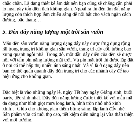
chắc chắn. Là dạng thiết kế âm đất nên bạn cũng sẽ chẳng cần phải
lo ngại gây tốn diện tích không gian. Ngoài ra thì đèn âm đất năng
lượng còn thích hợp làm chiếu sáng để nổi bật cho vách ngăn cách
đường, bậc thang…
5. Đèn dây năng lượng mặt trời sân vườn
Mẫu đèn sân vườn năng lượng dạng dây này được ứng dụng rộng
rãi trong trang trí không gian sân vườn, trang trí cây cối, tường bao
xung quanh ngôi nhà. Trong đó, một đầu dây điện của đèn sẽ được
nối với tấm pin năng lượng mặt trời. Và pin mặt trời thì được lắp đặt
ở nơi có thể hấp thụ nhiều ánh sáng nhất. Và vì là ở dạng dây nên
bạn có thể quấn quanh dây đèn trang trí cho các nhánh cây để tạo
hiệu ứng cho không gian.
Đặc biệt là vào những ngày lễ, ngày Tết hay ngày Giáng sinh, buổi
party, tiệc sinh nhật. Dây đèn năng lượng được thiết kế với mẫu mã
đa dạng như hình giọt mưa long lanh, hình tròn nhỏ nhỏ xinh
xinh… Giúp cho không gian thêm bừng sáng, lấp lánh đấy nhé.
Sản phẩm vừa có tuổi thọ cao, tiết kiệm điện năng lại vừa thân thiện
với môi trường.