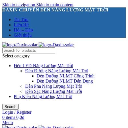
Skip to navigation
Skip to main content
DAXIN CHUYÊN ĐÈN NĂNG LƯỢNG MẶT TRỜI
Tin Tức
Liên Hệ
Hỏi – Đáp
Giới thiệu
Select category
Đèn LED Năng Lượng Mặt Trời
Đèn Đường Năng Lượng Mặt Trời
Đèn Đường NLMT Công Trình
Đèn Đường NLMT Dân Dụng
Đèn Pha Năng Lượng Mặt Trời
Đèn Sạc Năng Lượng Mặt Trời
Phụ Kiện Năng Lượng Mặt Trời
Search
Login / Register
0
items
0,0
₫
Menu