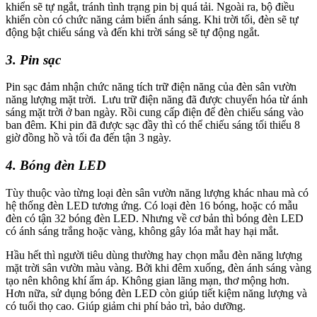
khiển sẽ tự ngắt, tránh tình trạng pin bị quá tải. Ngoài ra, bộ điều
khiển còn có chức năng cảm biến ánh sáng. Khi trời tối, đèn sẽ tự
động bật chiếu sáng và đến khi trời sáng sẽ tự động ngắt.
3. Pin sạc
Pin sạc đảm nhận chức năng tích trữ điện năng của đèn sân vườn
năng lượng mặt trời. Lưu trữ điện năng đã được chuyển hóa từ ánh
sáng mặt trời ở ban ngày. Rồi cung cấp điện để đèn chiếu sáng vào
ban đêm. Khi pin đã được sạc đầy thì có thể chiếu sáng tối thiểu 8
giờ đồng hồ và tối đa đến tận 3 ngày.
4. Bóng đèn LED
Tùy thuộc vào từng loại đèn sân vườn năng lượng khác nhau mà có
hệ thống đèn LED tương ứng. Có loại đèn 16 bóng, hoặc có mẫu
đèn có tận 32 bóng đèn LED. Nhưng về cơ bản thì bóng đèn LED
có ánh sáng trắng hoặc vàng, không gây lóa mắt hay hại mắt.
Hầu hết thì người tiêu dùng thường hay chọn mẫu đèn năng lượng
mặt trời sân vườn màu vàng. Bởi khi đêm xuống, đèn ánh sáng vàng
tạo nên không khí ấm áp. Không gian lãng mạn, thơ mộng hơn.
Hơn nữa, sử dụng bóng đèn LED còn giúp tiết kiệm năng lượng và
có tuổi thọ cao. Giúp giảm chi phí bảo trì, bảo dưỡng.