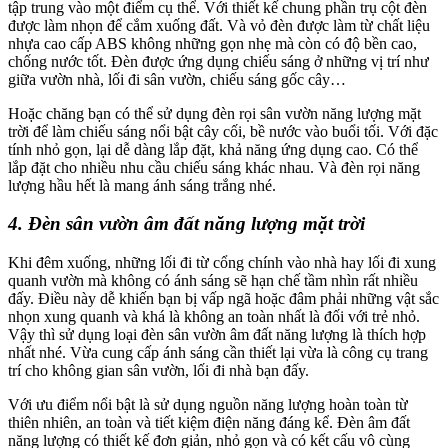
tập trung vào một điểm cụ thể. Với thiết kế chung phần trụ cột đèn
được làm nhọn để cắm xuống đất. Và vỏ đèn được làm từ chất liệu
nhựa cao cấp ABS không những gọn nhẹ mà còn có độ bền cao,
chống nước tốt. Đèn được ứng dụng chiếu sáng ở những vị trí như
giữa vườn nhà, lối đi sân vườn, chiếu sáng gốc cây…
Hoặc chăng bạn có thể sử dụng đèn rọi sân vườn năng lượng mặt
trời để làm chiếu sáng nổi bật cây cối, bề nước vào buổi tối. Với đặc
tính nhỏ gọn, lại dễ dàng lắp đặt, khả năng ứng dụng cao. Có thể
lắp đặt cho nhiều nhu cầu chiếu sáng khác nhau. Và đèn rọi năng
lượng hầu hết là mang ánh sáng trắng nhé.
4. Đèn sân vườn âm đất năng lượng mặt trời
Khi đêm xuống, những lối đi từ cổng chính vào nhà hay lối đi xung
quanh vườn mà không có ánh sáng sẽ hạn chế tầm nhìn rất nhiều
đấy. Điều này dễ khiến bạn bị vấp ngã hoặc đâm phải những vật sắc
nhọn xung quanh và khá là không an toàn nhất là đối với trẻ nhỏ.
Vậy thì sử dụng loại đèn sân vườn âm đất năng lượng là thích hợp
nhất nhé. Vừa cung cấp ánh sáng cần thiết lại vừa là công cụ trang
trí cho không gian sân vườn, lối đi nhà bạn đấy.
Với ưu điểm nổi bật là sử dụng nguồn năng lượng hoàn toàn từ
thiên nhiên, an toàn và tiết kiệm điện năng đáng kể. Đèn âm đất
năng lượng có thiết kế đơn giản, nhỏ gọn và có kết cấu vô cùng