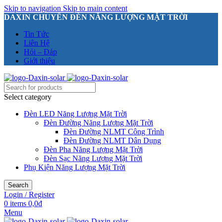
Skip to navigation
Skip to main content
DAXIN CHUYÊN ĐÈN NĂNG LƯỢNG MẶT TRỜI
Tin Tức
Liên Hệ
Hỏi – Đáp
Giới thiệu
Select category
Đèn LED Năng Lượng Mặt Trời
Đèn Đường Năng Lượng Mặt Trời
Đèn Đường NLMT Công Trình
Đèn Đường NLMT Dân Dụng
Đèn Pha Năng Lượng Mặt Trời
Đèn Sạc Năng Lượng Mặt Trời
Phụ Kiện Năng Lượng Mặt Trời
Search
Login / Register
0
items
0,0
₫
Menu