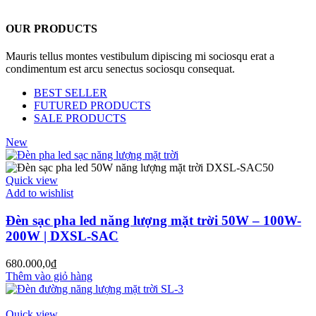
OUR PRODUCTS
Mauris tellus montes vestibulum dipiscing mi sociosqu erat a
condimentum est arcu senectus sociosqu consequat.
BEST SELLER
FUTURED PRODUCTS
SALE PRODUCTS
New
Quick view
Add to wishlist
Đèn sạc pha led năng lượng mặt trời 50W – 100W-
200W | DXSL-SAC
680.000,0
₫
Thêm vào giỏ hàng
Quick view