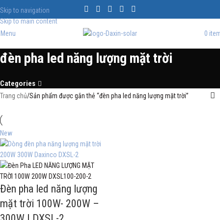
Skip to navigation
Skip to main content
Menu
0
ite
đèn pha led năng lượng mặt trời
Categories
Trang chủ
Sản phẩm được gắn thẻ “đèn pha led năng lượng mặt trời”
New
Đèn pha led năng lượng
mặt trời 100W- 200W –
300W | DXSL-2