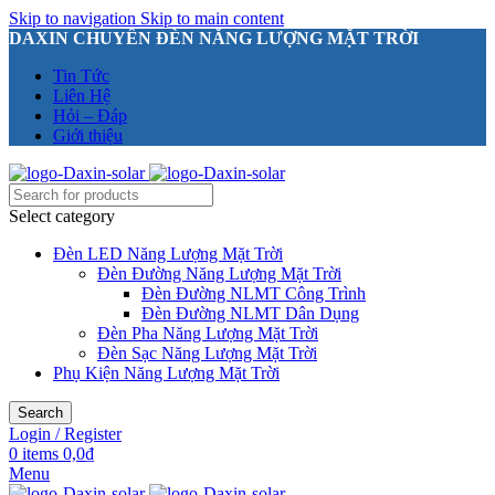
Skip to navigation
Skip to main content
DAXIN CHUYÊN ĐÈN NĂNG LƯỢNG MẶT TRỜI
Tin Tức
Liên Hệ
Hỏi – Đáp
Giới thiệu
Select category
Đèn LED Năng Lượng Mặt Trời
Đèn Đường Năng Lượng Mặt Trời
Đèn Đường NLMT Công Trình
Đèn Đường NLMT Dân Dụng
Đèn Pha Năng Lượng Mặt Trời
Đèn Sạc Năng Lượng Mặt Trời
Phụ Kiện Năng Lượng Mặt Trời
Search
Login / Register
0
items
0,0
₫
Menu