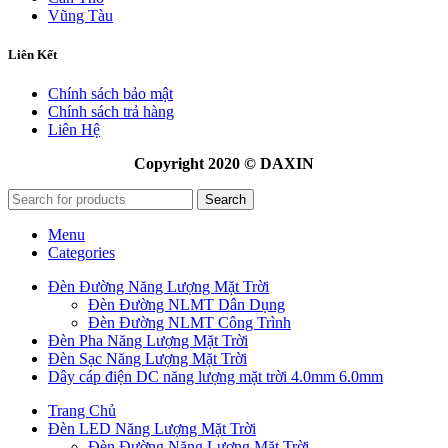
Vũng Tàu
Liên Kết
Chính sách bảo mật
Chính sách trả hàng
Liên Hệ
Copyright 2020 © DAXIN
Search
Menu
Categories
Đèn Đường Năng Lượng Mặt Trời
Đèn Đường NLMT Dân Dụng
Đèn Đường NLMT Công Trình
Đèn Pha Năng Lượng Mặt Trời
Đèn Sạc Năng Lượng Mặt Trời
Dây cáp điện DC năng lượng mặt trời 4.0mm 6.0mm
Trang Chủ
Đèn LED Năng Lượng Mặt Trời
Đèn Đường Năng Lượng Mặt Trời