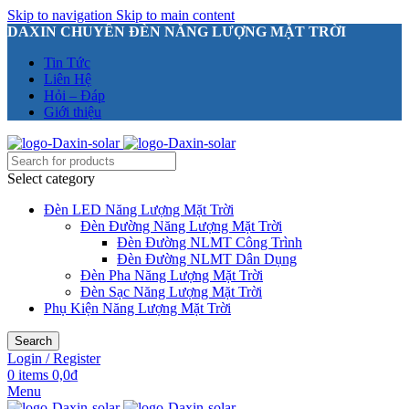
Skip to navigation
Skip to main content
DAXIN CHUYÊN ĐÈN NĂNG LƯỢNG MẶT TRỜI
Tin Tức
Liên Hệ
Hỏi – Đáp
Giới thiệu
Select category
Đèn LED Năng Lượng Mặt Trời
Đèn Đường Năng Lượng Mặt Trời
Đèn Đường NLMT Công Trình
Đèn Đường NLMT Dân Dụng
Đèn Pha Năng Lượng Mặt Trời
Đèn Sạc Năng Lượng Mặt Trời
Phụ Kiện Năng Lượng Mặt Trời
Search
Login / Register
0
items
0,0
₫
Menu