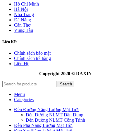
Hồ Chí Minh
Hà Nội
Nha Trang
Đà Nẵng
Cần Thơ
Vũng Tàu
Liên Kết
Chính sách bảo mật
Chính sách trả hàng
Liên Hệ
Copyright 2020 © DAXIN
Search
Menu
Categories
Đèn Đường Năng Lượng Mặt Trời
Đèn Đường NLMT Dân Dụng
Đèn Đường NLMT Công Trình
Đèn Pha Năng Lượng Mặt Trời
Đèn Sạc Năng Lượng Mặt Trời