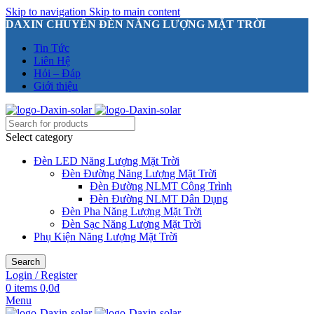
Skip to navigation
Skip to main content
DAXIN CHUYÊN ĐÈN NĂNG LƯỢNG MẶT TRỜI
Tin Tức
Liên Hệ
Hỏi – Đáp
Giới thiệu
Select category
Đèn LED Năng Lượng Mặt Trời
Đèn Đường Năng Lượng Mặt Trời
Đèn Đường NLMT Công Trình
Đèn Đường NLMT Dân Dụng
Đèn Pha Năng Lượng Mặt Trời
Đèn Sạc Năng Lượng Mặt Trời
Phụ Kiện Năng Lượng Mặt Trời
Search
Login / Register
0
items
0,0
₫
Menu