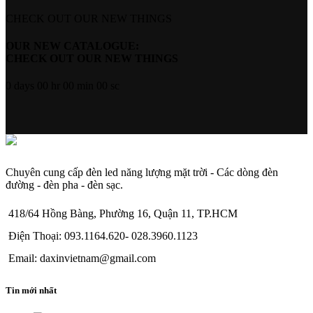
CHECK OUT OUR NEW THINGS
OUR NEW CATALOGUE:
CHECK OUT OUR NEW THINGS
0
days
00
hr
00
min
00
sc
Chuyên cung cấp đèn led năng lượng mặt trời - Các dòng đèn
đường - đèn pha - đèn sạc.
418/64 Hồng Bàng, Phường 16, Quận 11, TP.HCM
Điện Thoại: 093.1164.620- 028.3960.1123
Email: daxinvietnam@gmail.com
Tin mới nhất