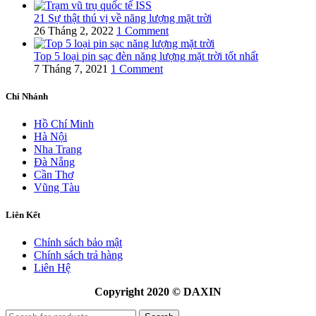
21 Sự thật thú vị về năng lượng mặt trời
26 Tháng 2, 2022
1 Comment
Top 5 loại pin sạc đèn năng lượng mặt trời tốt nhất
7 Tháng 7, 2021
1 Comment
Chi Nhánh
Hồ Chí Minh
Hà Nội
Nha Trang
Đà Nẵng
Cần Thơ
Vũng Tàu
Liên Kết
Chính sách bảo mật
Chính sách trả hàng
Liên Hệ
Copyright 2020 © DAXIN