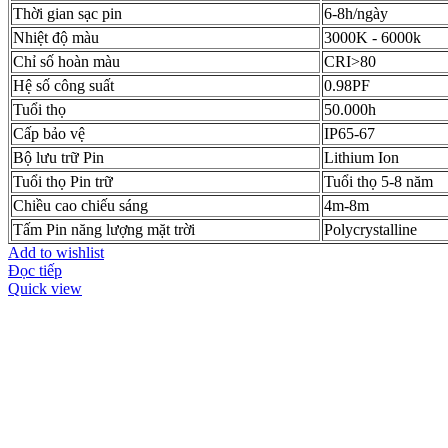
Thời gian sạc pin
6-8h/ngày
Nhiệt độ màu
3000K - 6000k
Chỉ số hoàn màu
CRI>80
Hệ số công suất
0.98PF
Tuổi thọ
50.000h
Cấp bảo vệ
IP65-67
Bộ lưu trữ Pin
Lithium Ion
Tuổi thọ Pin trữ
Tuổi thọ 5-8 năm
Chiều cao chiếu sáng
4m-8m
Tấm Pin năng lượng mặt trời
Polycrystalline
Add to wishlist
Đọc tiếp
Quick view