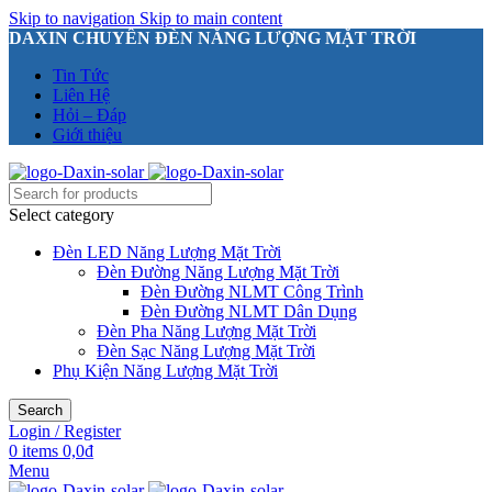
Skip to navigation
Skip to main content
DAXIN CHUYÊN ĐÈN NĂNG LƯỢNG MẶT TRỜI
Tin Tức
Liên Hệ
Hỏi – Đáp
Giới thiệu
Select category
Đèn LED Năng Lượng Mặt Trời
Đèn Đường Năng Lượng Mặt Trời
Đèn Đường NLMT Công Trình
Đèn Đường NLMT Dân Dụng
Đèn Pha Năng Lượng Mặt Trời
Đèn Sạc Năng Lượng Mặt Trời
Phụ Kiện Năng Lượng Mặt Trời
Search
Login / Register
0
items
0,0
₫
Menu