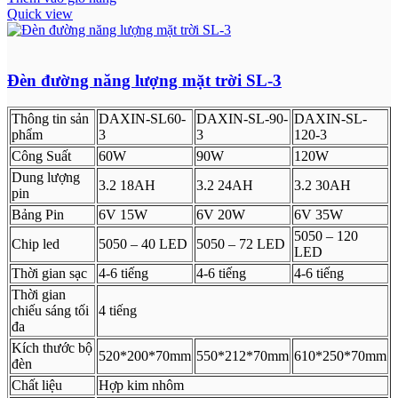
Quick view
Đèn đường năng lượng mặt trời SL-3
Thông tin sản
DAXIN-SL60-
DAXIN-SL-90-
DAXIN-SL-
phẩm
3
3
120-3
Công Suất
60W
90W
120W
Dung lượng
3.2 18AH
3.2 24AH
3.2 30AH
pin
Bảng Pin
6V 15W
6V 20W
6V 35W
5050 – 120
Chip led
5050 – 40 LED
5050 – 72 LED
LED
Thời gian sạc
4-6 tiếng
4-6 tiếng
4-6 tiếng
Thời gian
chiếu sáng tối
4 tiếng
đa
Kích thước bộ
520*200*70mm
550*212*70mm
610*250*70mm
đèn
Chất liệu
Hợp kim nhôm