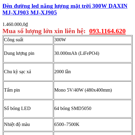
Đèn đường led năng lượng mặt trời 300W DAXIN
MJ-XJ903 MJ-XJ905
1.460.000,0
₫
Mua số lượng lớn xin liên hệ:
093.1164.620
Công suất
300W
Dung lượng pin
30.000mAh (LiFePO4)
Chu kỳ sạc xả
2000 lần
Tấm pin
Mono 5V/40W (480x400mm)
Số bóng LED
64 bóng SMD5050
Nhiệt độ màu
6500–7500K