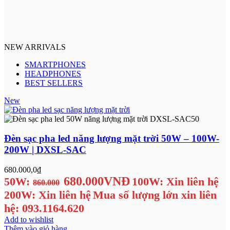
NEW ARRIVALS
SMARTPHONES
HEADPHONES
BEST SELLERS
New
Đèn sạc pha led năng lượng mặt trời 50W – 100W-
200W | DXSL-SAC
680.000,0
₫
680.000VNĐ
50W:
100W: Xin liên hệ
860.000
200W: Xin liên hệ
Mua số lượng lớn xin liên
hệ: 093.1164.620
Add to wishlist
Thêm vào giỏ hàng