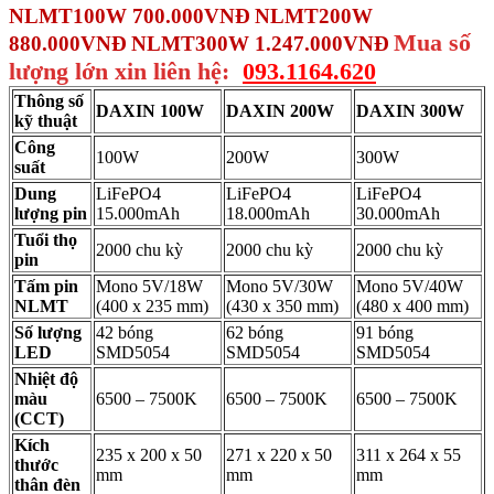
NLMT100W 700.000VNĐ
NLMT200W
Mua số
880.000VNĐ
NLMT300W 1.247.000VNĐ
lượng lớn xin liên hệ:
093.1164.620
Thông số
DAXIN 100W
DAXIN 200W
DAXIN 300W
kỹ thuật
Công
100W
200W
300W
suất
Dung
LiFePO4
LiFePO4
LiFePO4
lượng pin
15.000mAh
18.000mAh
30.000mAh
Tuổi thọ
2000 chu kỳ
2000 chu kỳ
2000 chu kỳ
pin
Tấm pin
Mono 5V/18W
Mono 5V/30W
Mono 5V/40W
NLMT
(400 x 235 mm)
(430 x 350 mm)
(480 x 400 mm)
Số lượng
42 bóng
62 bóng
91 bóng
LED
SMD5054
SMD5054
SMD5054
Nhiệt độ
màu
6500 – 7500K
6500 – 7500K
6500 – 7500K
(CCT)
Kích
235 x 200 x 50
271 x 220 x 50
311 x 264 x 55
thước
mm
mm
mm
thân đèn