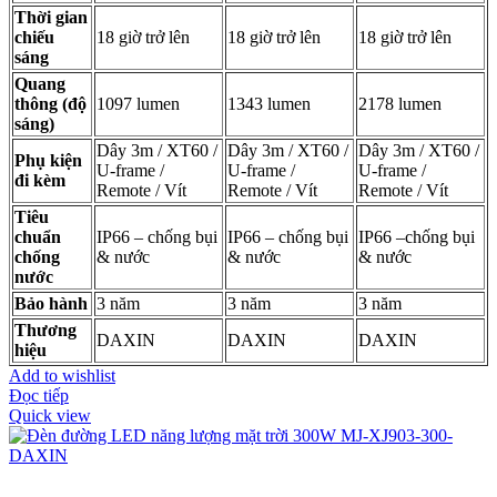
Thời gian
chiếu
18 giờ trở lên
18 giờ trở lên
18 giờ trở lên
sáng
Quang
thông (độ
1097 lumen
1343 lumen
2178 lumen
sáng)
Dây 3m / XT60 /
Dây 3m / XT60 /
Dây 3m / XT60 /
Phụ kiện
U-frame /
U-frame /
U-frame /
đi kèm
Remote / Vít
Remote / Vít
Remote / Vít
Tiêu
chuẩn
IP66 – chống bụi
IP66 – chống bụi
IP66 –chống bụi
chống
& nước
& nước
& nước
nước
Bảo hành
3 năm
3 năm
3 năm
Thương
DAXIN
DAXIN
DAXIN
hiệu
Add to wishlist
Đọc tiếp
Quick view