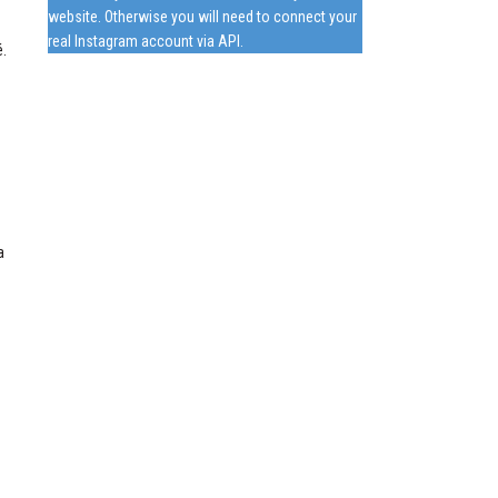
website. Otherwise you will need to connect your
real Instagram account via API.
é.
.
a