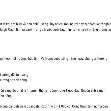
 là khi tìm hiểu về đèn chiếu sáng. Tuy nhiên, mọi người hay bị nhầm lẫn ý nghĩ
gì? Cách tính ra sao? Trong bài viết dưới đây, mình xin chia sẻ những thông tin
ng theo một hướng nhất định. Và trong cuộc sống hàng ngày, chúng ta thường
ị cường độ ánh sáng
uồn sáng đó phát ra 1 lumen thẳng hướng trong 1 góc đặc. Nguồn ánh sáng 1
uồn sáng.
 số của candela là kilocandela (kcd) 1 kcd = 1.000 cd. Công thức định nghĩa của