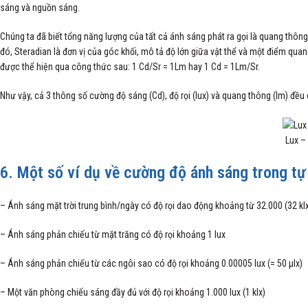
sáng và nguồn sáng.
Chúng ta đã biết tổng năng lượng của tất cả ánh sáng phát ra gọi là quang thông
đó, Steradian là đơn vị của góc khối, mô tả độ lớn giữa vật thể và một điểm qu
được thể hiện qua công thức sau: 1 Cd/Sr = 1Lm hay 1 Cd = 1Lm/Sr.
Như vậy, cả 3 thông số cường độ sáng (Cd), độ rọi (lux) và quang thông (lm) đều 
Lux –
6. Một số ví dụ về cường độ ánh sáng trong tự
– Ánh sáng mặt trời trung bình/ngày có độ rọi dao động khoảng từ 32.000 (32 klx
– Ánh sáng phản chiếu từ mặt trăng có độ rọi khoảng 1 lux
– Ánh sáng phản chiếu từ các ngôi sao có độ rọi khoảng 0.00005 lux (= 50 μlx)
– Một văn phòng chiếu sáng đầy đủ với độ rọi khoảng 1.000 lux (1 klx)