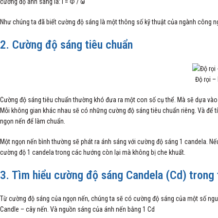
cường độ ánh sáng là: I = Ф / ω
Như chúng ta đã biết cường độ sáng là một thông số kỹ thuật của ngành công n
2. Cường độ sáng tiêu chuẩn
Độ rọi 
Cường độ sáng tiêu chuẩn thường khó đưa ra một con số cụ thể. Mà sẽ dựa vào
Mỗi không gian khác nhau sẽ có những cường độ sáng tiêu chuẩn riêng. Và để t
ngọn nến để làm chuẩn.
Một ngọn nến bình thường sẽ phát ra ánh sáng với cường độ sáng 1 candela. Nế
cường độ 1 candela trong các hướng còn lại mà không bị che khuất.
3. Tìm hiểu cường độ sáng Candela (Cd) trong 
Từ cường độ sáng của ngọn nến, chúng ta sẽ có cường độ sáng của một số nguồn 
Candle – cây nến. Và nguồn sáng của ánh nến bằng 1 Cd