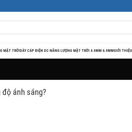
G MẶT TRỜI
DÂY CÁP ĐIỆN DC NĂNG LƯỢNG MẶT TRỜI 4.0MM 6.0MM
GIỚI THIỆU
g độ ánh sáng?