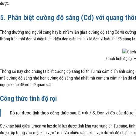
được.
5. Phân biệt cường độ sáng (Cd) với quang thôn
Thông thường mọi người cũng hay bị nhầm lẫn giữa cường độ sáng Cd và cường độ
thông trên một đơn vị diện tích. Hiểu đơn giản thì lux là đơn vị biểu thị độ sáng t
Cách tính độ rọi
Thông số này cho chúng ta biết cường độ sáng tối thiểu mà cảm biến ánh sáng 
mà cường độ sáng nhỏ hơn cường độ sáng nhỏ nhất mà camera cảm nhận thì ch
ngoại khác để có thể quan sát.
Công thức tính độ rọi
Độ rọi được tính theo công thức sau: E = Φ / S. Đơn vị đo của độ rọi
Sự khác biệt giữa lumen và lux đo là lux được tính khu vực vùng chiếu sáng, tí
được tập trung vào một khu vực 1m2. Và chiếu sáng khu vực đó với độ chiếu sán