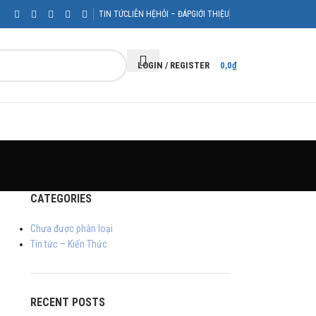
TIN TỨC
LIÊN HỆ
HỎI – ĐÁP
GIỚI THIỆU
LOGIN / REGISTER
0,0
₫
CATEGORIES
Chưa được phân loại
Tin tức – Kiến Thức
RECENT POSTS