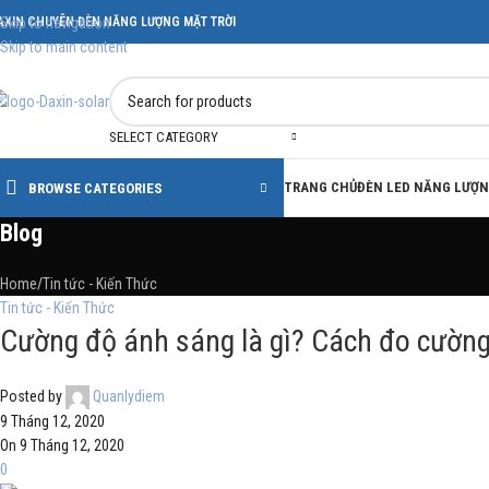
AXIN CHUYÊN ĐÈN NĂNG LƯỢNG MẶT TRỜI
Skip to navigation
Skip to main content
SELECT CATEGORY
TRANG CHỦ
ĐÈN LED NĂNG LƯỢN
BROWSE CATEGORIES
Blog
Home
Tin tức - Kiến Thức
Tin tức - Kiến Thức
Cường độ ánh sáng là gì? Cách đo cườn
Posted by
Quanlydiem
9 Tháng 12, 2020
On 9 Tháng 12, 2020
0