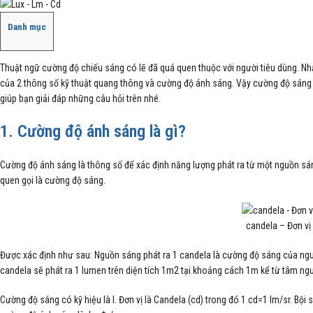
Danh mục
Thuật ngữ cường độ chiếu sáng có lẽ đã quá quen thuộc với người tiêu dùng. Nhất
của 2 thông số kỹ thuật quang thông và cường độ ánh sáng. Vậy cường độ sáng là 
giúp bạn giải đáp những câu hỏi trên nhé.
1. Cường độ ánh sáng là gì?
Cường độ ánh sáng là thông số để xác định năng lượng phát ra từ một nguồn sá
quen gọi là cường độ sáng.
candela – Đơn v
Được xác định như sau: Nguồn sáng phát ra 1 candela là cường độ sáng của ng
candela sẽ phát ra 1 lumen trên diện tích 1m2 tại khoảng cách 1m kể từ tâm ng
Cường độ sáng có kỹ hiệu là l. Đơn vị là Candela (cd) trong đó 1 cd=1 lm/sr. Bội