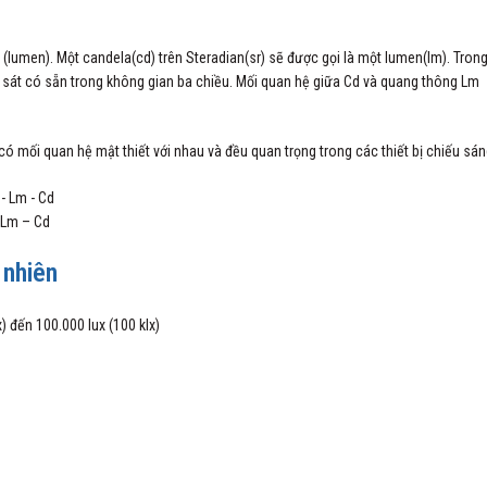
 (lumen). Một candela(cd) trên Steradian(sr) sẽ được gọi là một lumen(lm). Tron
an sát có sẵn trong không gian ba chiều. Mối quan hệ giữa Cd và quang thông Lm
có mối quan hệ mật thiết với nhau và đều quan trọng trong các thiết bị chiếu sán
 Lm – Cd
 nhiên
) đến 100.000 lux (100 klx)