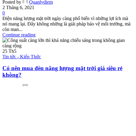
Posted by
Quanlydiem
2 Tháng 6, 2021
0
Điện năng lượng mặt trời ngày càng phổ biến vì những lợi ích mà
nó mang lại. Đây không những là giải pháp bảo vệ môi trường, mà
còn man...
Continue reading
25
Th5
Tin tức - Kiến Thức
Có nên mua đèn năng lượng mặt trời giá siêu rẻ
không?
Posted by
Quanlydiem
25 Tháng 5, 2021
0
Vì nhu cầu sử dụng đèn mặt trời ngày càng tăng do những lợi ích
vượt trội mà chúng mang đến bên cạnh khả năng chiếu sáng. Vì vậy
mà càn...
Continue reading