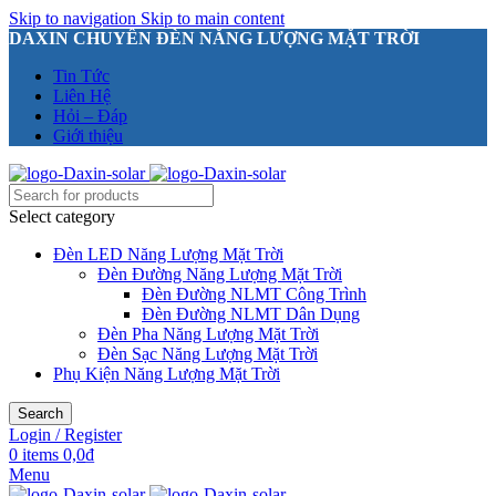
Skip to navigation
Skip to main content
DAXIN CHUYÊN ĐÈN NĂNG LƯỢNG MẶT TRỜI
Tin Tức
Liên Hệ
Hỏi – Đáp
Giới thiệu
Select category
Đèn LED Năng Lượng Mặt Trời
Đèn Đường Năng Lượng Mặt Trời
Đèn Đường NLMT Công Trình
Đèn Đường NLMT Dân Dụng
Đèn Pha Năng Lượng Mặt Trời
Đèn Sạc Năng Lượng Mặt Trời
Phụ Kiện Năng Lượng Mặt Trời
Search
Login / Register
0
items
0,0
₫
Menu